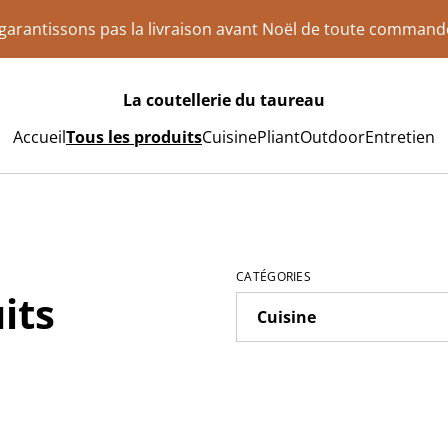
e garantissons pas la livraison avant Noël de toute comman
La coutellerie du taureau
Accueil
Tous les produits
Cuisine
Pliant
Outdoor
Entretien
CATÉGORIES
its