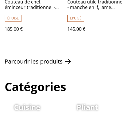
Couteau de chef,
Couteau utile traditionnel
éminceur traditionnel -
- manche en if, lame
manche en buis échauffé
carbone
de qualité exceptionnelle,
ÉPUISÉ
ÉPUISÉ
lame carbone
185,00 €
145,00 €
Parcourir les produits
Catégories
Cuisine
Pliant