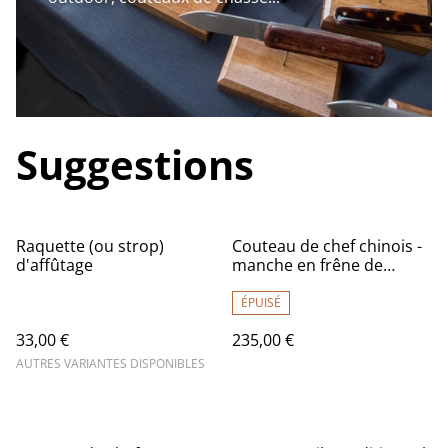
Suggestions
Raquette (ou strop)
Couteau de chef chinois -
d'affûtage
manche en frêne de
qualité supérieure, lame
carbone
ÉPUISÉ
33,00 €
235,00 €
AUTRES VARIANTES DISPONIBLES