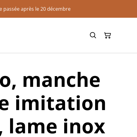
de passée après le 20 décembre
so, manche
e imitation
, lame inox