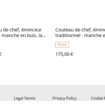
 de chef, éminceur
Couteau de chef, émin
- manche en buis, lame
traditionnel - manche 
e
orme, lame inox
ÉPUISÉ
€
175,00 €
Legal Terms
Privacy Policy
Cookie 