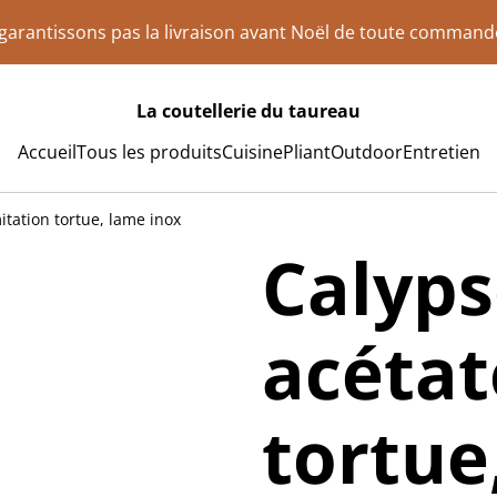
e garantissons pas la livraison avant Noël de toute comman
La coutellerie du taureau
Accueil
Tous les produits
Cuisine
Pliant
Outdoor
Entretien
tation tortue, lame inox
Calyp
acétat
tortue