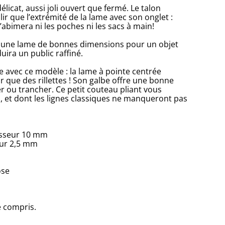
licat, aussi joli ouvert que fermé. Le talon
llir que l’extrémité de la lame avec son onglet :
n’abimera ni les poches ni les sacs à main!
e, une lame de bonnes dimensions pour un objet
uira un public raffiné.
e avec ce modèle : la lame à pointe centrée
ar que des rillettes ! Son galbe offre une bonne
 ou trancher. Ce petit couteau pliant vous
 et dont les lignes classiques ne manqueront pas
isseur 10 mm
eur 2,5 mm
ose
 compris.