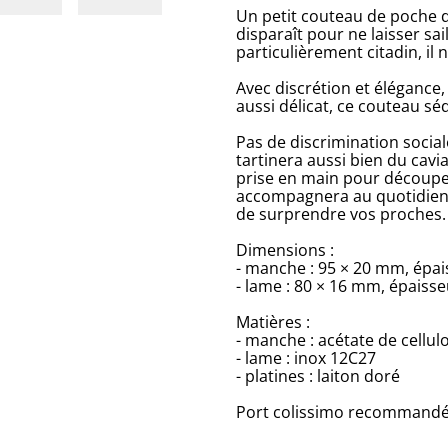
Un petit couteau de poche dé
disparaît pour ne laisser sai
particulièrement citadin, il 
Avec discrétion et éléganc
aussi délicat, ce couteau séd
Pas de discrimination social
tartinera aussi bien du cavi
prise en main pour découper
accompagnera au quotidien,
de surprendre vos proches.
Dimensions :
- manche : 95 × 20 mm, épa
- lame : 80 × 16 mm, épaiss
Matières :
- manche : acétate de cellul
- lame : inox 12C27
- platines : laiton doré
Port colissimo recommandé