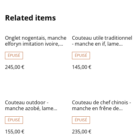
Related items
Onglet nogentais, manche
Couteau utile traditionnel
elforyn imitation ivoire,
- manche en if, lame
lame inox
carbone
ÉPUISÉ
ÉPUISÉ
245,00 €
145,00 €
Couteau outdoor -
Couteau de chef chinois -
manche azobé, lame
manche en frêne de
carbone
qualité supérieure, lame
carbone
ÉPUISÉ
ÉPUISÉ
155,00 €
235,00 €