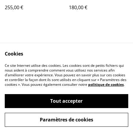
255,00 €
180,00 €
Cookies
Contact Us
Legal Terms
Ce site Internet utilise des cookies. Les cookies sont de petits fichiers qui
Privacy Policy
Cookie Policy
nous aident à comprendre comment vous utilisez nos services afin
d'améliorer votre expérience. Vous pouvez en savoir plus sur ces cookies
et contrôler la façon dont ils sont utilisés en cliquant sur « Paramètres des
cookies ». Vous pouvez également consulter notre
politique de cookies
.
Tout accepter
©
2026
La coutellerie du taureau
Paramètres de cookies
powered by