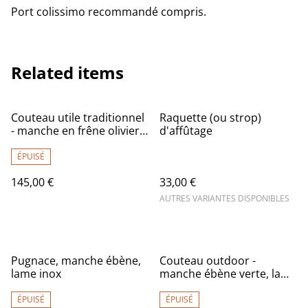
Port colissimo recommandé compris.
Related items
Couteau utile traditionnel
Raquette (ou strop)
- manche en frêne olivier,
d'affûtage
lame carbone
ÉPUISÉ
145,00 €
33,00 €
AUTRES VARIANTES DISPONIBLES
Pugnace, manche ébène,
Couteau outdoor -
lame inox
manche ébène verte, lame
inox
ÉPUISÉ
ÉPUISÉ