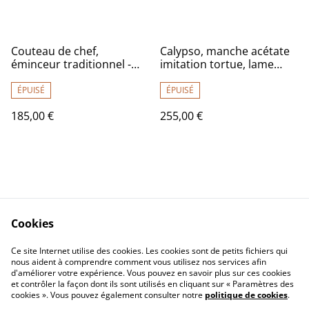
Couteau de chef,
Calypso, manche acétate
éminceur traditionnel -
imitation tortue, lame
manche en loupe de frêne
inox
de qualité exceptionnelle,
ÉPUISÉ
ÉPUISÉ
lame inox
185,00 €
255,00 €
Cookies
Contact Us
Legal Terms
Ce site Internet utilise des cookies. Les cookies sont de petits fichiers qui
Privacy Policy
Cookie Policy
nous aident à comprendre comment vous utilisez nos services afin
d'améliorer votre expérience. Vous pouvez en savoir plus sur ces cookies
et contrôler la façon dont ils sont utilisés en cliquant sur « Paramètres des
cookies ». Vous pouvez également consulter notre
politique de cookies
.