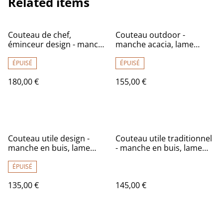
Related items
Couteau de chef,
Couteau outdoor -
éminceur design - manche
manche acacia, lame
en if de qualité
carbone
exceptionnelle, lame
ÉPUISÉ
ÉPUISÉ
carbone
180,00 €
155,00 €
Couteau utile design -
Couteau utile traditionnel
manche en buis, lame
- manche en buis, lame
carbone
carbone
ÉPUISÉ
135,00 €
145,00 €