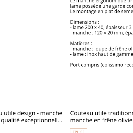
Le manche ergonomique prése
lame possède une garde conf
Le montage en plat de semel
Dimensions :
- lame 200 × 40, épaisseur 
- manche : 120 × 20 mm, ép
Matières :
- manche : loupe de frêne oli
- lame : inox haut de gamm
Port compris (colissimo r
 utile design - manche
Couteau utile traditionn
 qualité exceptionnelle,
manche en frêne olivie
arbone
carbone
ÉPUISÉ