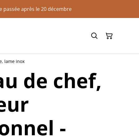
de passée après le 20 décembre
e, lame inox
u de chef,
eur
ionnel -