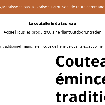
e garantissons pas la livraison avant Noël de toute comman
La coutellerie du taureau
Accueil
Tous les produits
Cuisine
Pliant
Outdoor
Entretien
 traditionnel - manche en loupe de frêne de qualité exceptionnell
Coutea
éminc
tradit