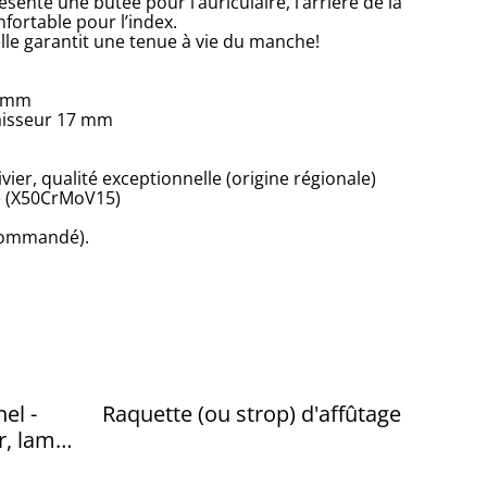
nte une butée pour l’auriculaire, l’arrière de la
ortable pour l’index.
le garantit une tenue à vie du manche!
3 mm
aisseur 17 mm
vier, qualité exceptionnelle (origine régionale)
e (X50CrMoV15)
ecommandé).
el -
Raquette (ou strop) d'affûtage
r, lame