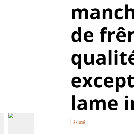
manch
de frê
qualit
except
lame i
ÉPUISÉ