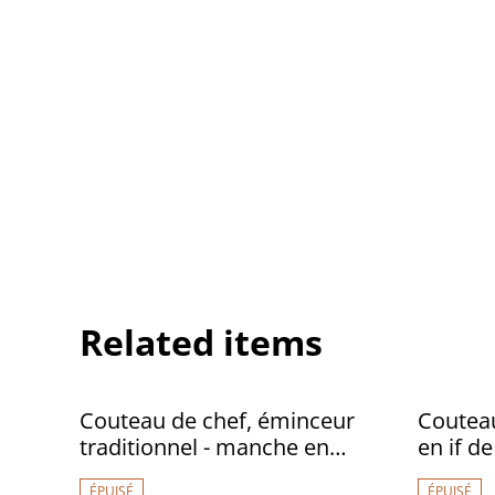
Related items
Couteau de chef, éminceur
Couteau
traditionnel - manche en
en if de
cerisier, lame carbone
lame c
ÉPUISÉ
ÉPUISÉ