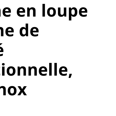
e en loupe
ne de
é
ionnelle,
nox