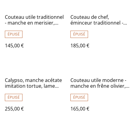
Couteau utile traditionnel
Couteau de chef,
- manche en merisier,
éminceur traditionnel -
lame carbone
manche en loupe de frêne
de qualité exceptionnelle,
ÉPUISÉ
ÉPUISÉ
lame inox
145,00 €
185,00 €
Calypso, manche acétate
Couteau utile moderne -
imitation tortue, lame
manche en frêne olivier,
inox
lame carbone
ÉPUISÉ
ÉPUISÉ
255,00 €
165,00 €