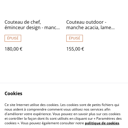
Couteau de chef,
Couteau outdoor -
éminceur design - manche
manche acacia, lame
en if de qualité
carbone
exceptionnelle, lame
ÉPUISÉ
ÉPUISÉ
carbone
180,00 €
155,00 €
Cookies
Contact Us
Legal Terms
Ce site Internet utilise des cookies. Les cookies sont de petits fichiers qui
Privacy Policy
Cookie Policy
nous aident à comprendre comment vous utilisez nos services afin
d'améliorer votre expérience. Vous pouvez en savoir plus sur ces cookies
et contrôler la façon dont ils sont utilisés en cliquant sur « Paramètres des
cookies ». Vous pouvez également consulter notre
politique de cookies
.