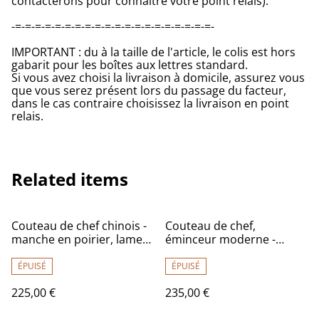
contacterons pour connaître votre point relais).
-=-=-=-=-=-=-=-=-=-=-=-=-=-=-=-=-=-=-=-=-
IMPORTANT : du à la taille de l'article, le colis est hors
gabarit pour les boîtes aux lettres standard.
Si vous avez choisi la livraison à domicile, assurez vous
que vous serez présent lors du passage du facteur,
dans le cas contraire choisissez la livraison en point
relais.
Related items
Couteau de chef chinois -
Couteau de chef,
manche en poirier, lame
éminceur moderne -
carbone
manche en frêne olivier
de qualité exceptionnelle,
ÉPUISÉ
ÉPUISÉ
lame carbone
225,00 €
235,00 €