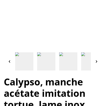
Calypso, manche
acétate imitation
tortue, lame inox