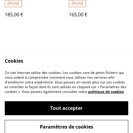
de qualité exceptionnelle,
ÉPUISÉ
ÉPUISÉ
lame inox
185,00 €
165,00 €
Cookies
Contact Us
Legal Terms
Ce site Internet utilise des cookies. Les cookies sont de petits fichiers qui
Privacy Policy
Cookie Policy
nous aident à comprendre comment vous utilisez nos services afin
d'améliorer votre expérience. Vous pouvez en savoir plus sur ces cookies
et contrôler la façon dont ils sont utilisés en cliquant sur « Paramètres des
cookies ». Vous pouvez également consulter notre
politique de cookies
.
Tout accepter
©
2026
La coutellerie du taureau
Paramètres de cookies
powered by