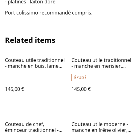
- platines : laiton doré
Port colissimo recommandé compris.
Related items
Couteau utile traditionnel
Couteau utile traditionnel
- manche en buis, lame
- manche en merisier,
carbone
lame carbone
ÉPUISÉ
145,00 €
145,00 €
Couteau de chef,
Couteau utile moderne -
éminceur traditionnel -
manche en frêne olivier,
manche en loupe de frêne
lame carbone