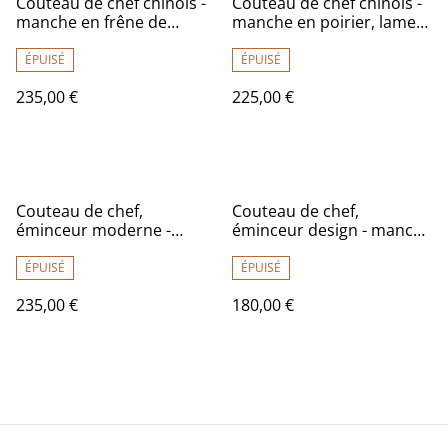
Couteau de chef chinois -
Couteau de chef chinois -
manche en frêne de
manche en poirier, lame
qualité supérieure, lame
carbone
carbone
ÉPUISÉ
ÉPUISÉ
235,00 €
225,00 €
Couteau de chef,
Couteau de chef,
éminceur moderne -
éminceur design - manche
manche en frêne olivier
en if de qualité
de qualité exceptionnelle,
exceptionnelle, lame
ÉPUISÉ
ÉPUISÉ
lame carbone
carbone
235,00 €
180,00 €